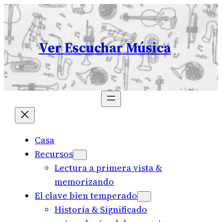
Skip
to
content
Ver Escuchar Música
Casa
Recursos
Lectura a primera vista &
memorizando
El clave bien temperado
Historia & Significado