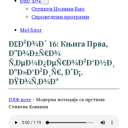
ÐžÐºÐ¾
Степхен Цолвин Био
Спроведени програми
Мој блог
Ð£Ð²Ð¾Ð´ 16: Књига Прва,
Ð”Ð¾Ð±Ñ€Ð¾
Ñ‚ÐµÐ¼Ð¿ÐµÑ€Ð¾Ð²Ð°Ð½Ð¸
ÐºÐ»Ð°Ð²Ð¸Ñ€, ÐˆÐ¡.
ÐŸÐ¾Ñ‚Ð¾Ðº
ПДФ ноте
– Модерна нотација са прстима
Стивена Колвина