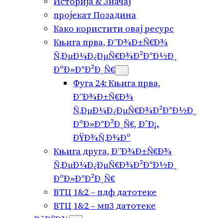
Историја & Значај
пројекат Позадина
Како користити овај ресурс
Књига прва, Ð”Ð¾Ð±Ñ€Ð¾
Ñ‚ÐµÐ¼Ð¿ÐµÑ€Ð¾Ð²Ð°Ð½Ð¸
ÐºÐ»Ð°Ð²Ð¸Ñ€
Фуга 24: Књига прва,
Ð”Ð¾Ð±Ñ€Ð¾
Ñ‚ÐµÐ¼Ð¿ÐµÑ€Ð¾Ð²Ð°Ð½Ð¸
ÐºÐ»Ð°Ð²Ð¸Ñ€, ÐˆÐ¡.
ÐŸÐ¾Ñ‚Ð¾Ðº
Књига друга, Ð”Ð¾Ð±Ñ€Ð¾
Ñ‚ÐµÐ¼Ð¿ÐµÑ€Ð¾Ð²Ð°Ð½Ð¸
ÐºÐ»Ð°Ð²Ð¸Ñ€
ВТЦ 1&2 – пдф датотеке
ВТЦ 1&2 – мп3 датотеке