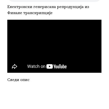
Електронски генерисана репродукција из
Финале транскрипције
Следи опис