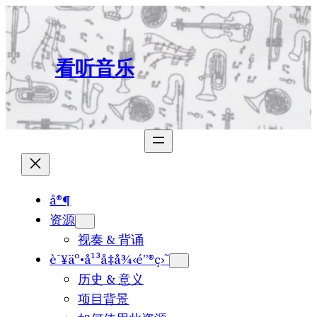
Skip
to
content
看听音乐
å®¶
资源
视奏 & 背诵
è¯¥äº•å¹³å‡å¾‹é”®ç›˜
历史 & 意义
项目背景